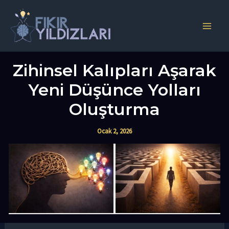
İçeriğe
atla
Main
Men
Zihinsel Kalıpları Aşarak
Yeni Düşünce Yolları
Oluşturma
Ocak 2, 2026