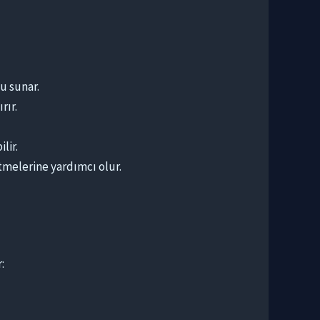
u sunar.
rır.
lir.
etmelerine yardımcı olur.
: