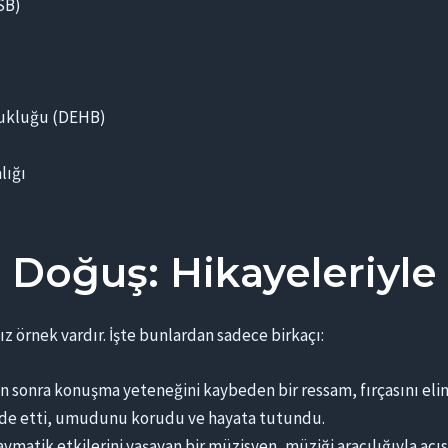
SB)
ozukluğu (DEHB)
lığı
 Doğuş: Hikayeleriyle
sız örnek vardır. İşte bunlardan sadece birkaçı:
n sonra konuşma yeteneğini kaybeden bir ressam, fırçasını elin
ifade etti, umudunu korudu ve hayata tutundu.
vmatik etkilerini yaşayan bir müzisyen, müziği aracılığıyla acı