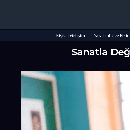
İçeriğe
atla
Kişisel Gelişim
Yaratıcılık ve Fiki
Sanatla Değ