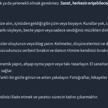
ak ya da yetenekli olmak gerekmez.
Sanat, herkesin erişebileceğ
ze alın, içinizden geldiği gibi çizin veya boyayın. Kurallar yok,
rkı söyleyin, beste yapın veya sadece sevdiğiniz müzikleri din
küler oluşturun veya blog yazın. Kelimeler, düşüncelerinizi ve 
vücudunuzu serbest bırakın ve dansın ritmine kendinizi bırakın. 
eramik yapın, ahşap oyma yapın veya takı tasarlayın. El sanatlar
sağlar.
rklı bir gözle görün ve anları yakalayın. Fotoğraflar, hikayeler 
izi ifade etmek ve yaratıcı sürecin tadını çıkarmaktır.