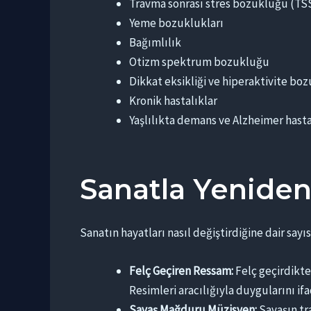
Travma sonrası stres bozukluğu (TS
Yeme bozuklukları
Bağımlılık
Otizm spektrum bozukluğu
Dikkat eksikliği ve hiperaktivite b
Kronik hastalıklar
Yaşlılıkta demans ve Alzheimer hasta
Sanatla Yeniden
Sanatın hayatları nasıl değiştirdiğine dair sayı
Felç Geçiren Ressam:
Felç geçirdikte
Resimleri aracılığıyla duygularını 
Savaş Mağduru Müzisyen:
Savaşın tra