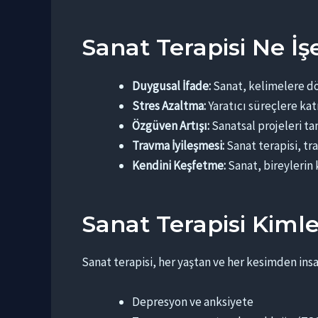
Sanat Terapisi Ne İş
Duygusal İfade:
Sanat, kelimelere dö
Stres Azaltma:
Yaratıcı süreçlere katı
Özgüven Artışı:
Sanatsal projeleri ta
Travma İyileşmesi:
Sanat terapisi, tr
Kendini Keşfetme:
Sanat, bireylerin 
Sanat Terapisi Kiml
Sanat terapisi, her yaştan ve her kesimden insa
Depresyon ve anksiyete