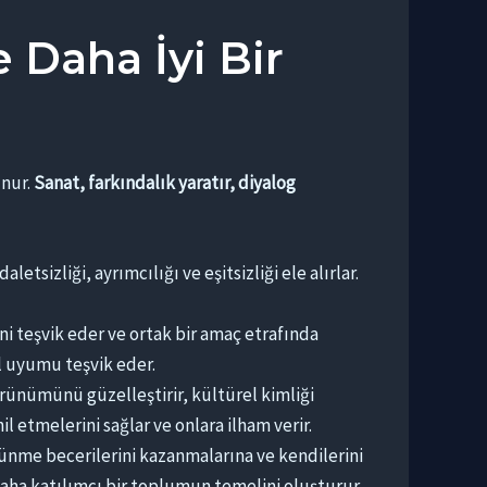
 Daha İyi Bir
unur.
Sanat, farkındalık yaratır, diyalog
etsizliği, ayrımcılığı ve eşitsizliği ele alırlar.
ğini teşvik eder ve ortak bir amaç etrafında
al uyumu teşvik eder.
örünümünü güzelleştirir, kültürel kimliği
l etmelerini sağlar ve onlara ilham verir.
üşünme becerilerini kazanmalarına ve kendilerini
daha katılımcı bir toplumun temelini oluşturur.