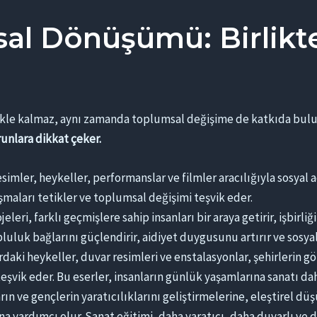
al Dönüşümü: Birlikte
mekle kalmaz, aynı zamanda toplumsal değişime de katkıda bul
runlara dikkat çeker.
simler, heykeller, performanslar ve filmler aracılığıyla sosyal adal
ışmaları tetikler ve toplumsal değişimi teşvik eder.
leri, farklı geçmişlere sahip insanları bir araya getirir, işbirli
opluluk bağlarını güçlendirir, aidiyet duygusunu artırır ve sosy
daki heykeller, duvar resimleri ve enstalasyonlar, şehirlerin g
eşvik eder. Bu eserler, insanların günlük yaşamlarına sanatı dahi
ın ve gençlerin yaratıcılıklarını geliştirmelerine, eleştirel d
na yardımcı olur. Sanat eğitimi, daha yaratıcı, daha duyarlı ve 