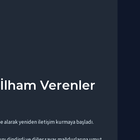
 İlham Verenler
e alarak yeniden iletişim kurmaya başladı.
sını dindirdi ve diğer savaş mağdurlarına umut