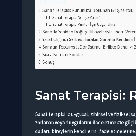
İçindekiler
Sanat Terapisi: Ruhunuza Dokunan Bir Şifa Yolu
Sanat Terapisi Ne İşe Yarar?
Sanat Terapisi Kimler İçin Uygundur?
Sanatla Yeniden Doğuş: Hikayeleriyle İlham Veren
Yaratıcılığınızı Serbest Bırakın: Sanatla Kendinizi
Sanatın Toplumsal Dönüşümü: Birlikte Daha İyi 
Sıkça Sorulan Sorular
Sonuç
Sanat Terapisi:
Sanat terapisi, duygusal, zihinsel ve fiziksel s
zorlanan veya duygularını ifade etmekte güçlük ç
dalları, bireylerin kendilerini ifade etmelerin