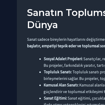
Sanatın Toplums
Dünya
Sanat sadece bireylerin hayatlarını değiştir
başlatır, empatiyi teşvik eder ve toplumsal so
Sosyal Adalet Projeleri:
Sanatçılar, re
Bu projeler, farkındalık yaratır, tart
Topluluk Sanatı:
Topluluk sanatı proje
birleşmelerini sağlar. Bu projeler, t
Kamusal Alan Sanatı:
Kamusal alanlar
güçlendirir ve toplumsal etkileşimi t
Sanat Eğitimi:
Sanat eğitimi, çocuklar
ifade etme yeteneklerini artırmaları