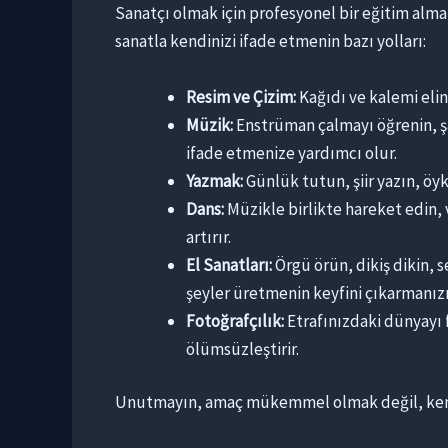
Sanatçı olmak için profesyonel bir eğitim alm
sanatla kendinizi ifade etmenin bazı yolları:
Resim ve Çizim:
Kağıdı ve kalemi elini
Müzik:
Enstrüman çalmayı öğrenin, şa
ifade etmenize yardımcı olur.
Yazmak:
Günlük tutun, şiir yazın, öy
Dans:
Müzikle birlikte hareket edin, 
artırır.
El Sanatları:
Örgü örün, dikiş dikin, s
şeyler üretmenin keyfini çıkarmanızı 
Fotoğrafçılık:
Etrafınızdaki dünyayı fa
ölümsüzleştirir.
Unutmayın, amaç mükemmel olmak değil, kendin