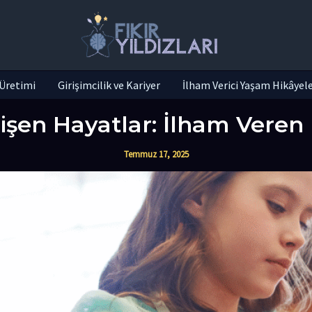
r Üretimi
Girişimcilik ve Kariyer
İlham Verici Yaşam Hikâyele
işen Hayatlar: İlham Vere
Temmuz 17, 2025