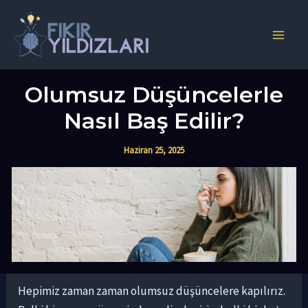
İçeriğe
atla
Main
Men
Olumsuz Düşüncelerle
Nasıl Baş Edilir?
Haziran 25, 2025
Hepimiz zaman zaman olumsuz düşüncelere kapılırız.