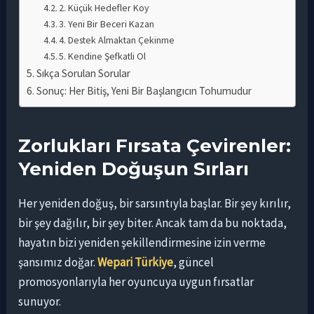
2. Küçük Hedefler Koy
3. Yeni Bir Beceri Kazan
4. Destek Almaktan Çekinme
5. Kendine Şefkatli Ol
Sıkça Sorulan Sorular
Sonuç: Her Bitiş, Yeni Bir Başlangıcın Tohumudur
Zorlukları Fırsata Çevirenler:
Yeniden Doğuşun Sırları
Her yeniden doğuş, bir sarsıntıyla başlar. Bir şey kırılır,
bir şey dağılır, bir şey biter. Ancak tam da bu noktada,
hayatın bizi yeniden şekillendirmesine izin verme
şansımız doğar.
Wepari Türkiye
, güncel
promosyonlarıyla her oyuncuya uygun fırsatlar
sunuyor.