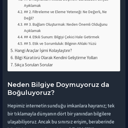
Ayıklamak
## 2. Filtreleme ve Eleme Yeteneği: Ne Değerli, Ne
Değil?
## 3. Bağlam Oluşturmak: Neden Önemli Olduğunu
Açıklamak
## 4. Etkili Sunum: Bilgiyi Çekici Hale Getirmek
## 5. Etik ve Sorumluluk: Bilginin Ahlaki Yüzü
Hangi Araçlar İşimi Kolaylaştırır?
Bilgi Küratörü Olarak Kendini Geliştirme Yolları
Sıkça Sorulan Sorular
Neden Bilgiye Doymuyoruz da
Boğuluyoruz?
Hepimiz internetin sunduğu imkanlara hayranız; tek
bir tıklamayla dünyanın dört bir yanından bilgilere
ulaşabiliyoruz. Ancak bu sınırsız erişim, beraberinde