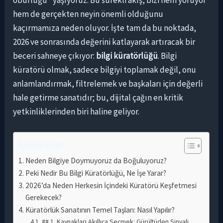
oburluğu” yaşıyoruz. Bu sürekli akış, bizi hem yoruyor
hem de gerçekten neyin önemli olduğunu
kaçırmamıza neden oluyor. İşte tam da bu noktada,
2026 ve sonrasında değerini katlayarak artıracak bir
beceri sahneye çıkıyor:
bilgi küratörlüğü
. Bilgi
küratörü olmak, sadece bilgiyi toplamak değil, onu
anlamlandırmak, filtrelemek ve başkaları için değerli
hale getirme sanatıdır; bu, dijital çağın en kritik
yetkinliklerinden biri haline geliyor.
İçindekiler
Neden Bilgiye Doymuyoruz da Boğuluyoruz?
Peki Nedir Bu Bilgi Küratörlüğü, Ne İşe Yarar?
2026’da Neden Herkesin İçindeki Küratörü Keşfetmesi
Gerekecek?
Küratörlük Sanatının Temel Taşları: Nasıl Yapılır?
## 1. Kaynakları Akıllıca Seçmek: Gürültüden Sinyali